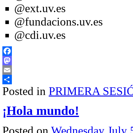
@ext.uv.es
@fundacions.uv.es
@cdi.uv.es
Facebook
Mastodon
Email
Posted in
PRIMERA SESI
Share
¡Hola mundo!
Posted on
Wednesday July 