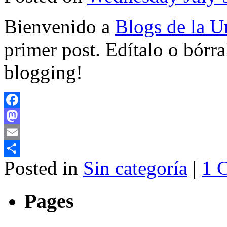
Bienvenido a
Blogs de la Un
primer post. Edítalo o bórr
blogging!
Facebook
Mastodon
Email
Posted in
Sin categoría
|
1 
Share
Pages