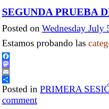
SEGUNDA PRUEBA 
Posted on
Wednesday July 
Estamos probando las
categ
Facebook
Mastodon
Email
Posted in
PRIMERA SESI
Share
comment